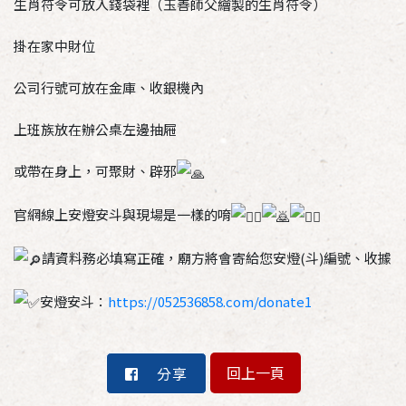
生肖符令可放入錢袋裡（玉善師父繪製的生肖符令）
掛在家中財位
公司行號可放在金庫、收銀機內
上班族放在辦公桌左邊抽屜
或帶在身上，可聚財、辟邪
官網線上安燈安斗與現場是一樣的唷
請資料務必填寫正確，廟方將會寄給您安燈(斗)編號、收據
安燈安斗：
https://052536858.com/donate1
回上一頁
分享