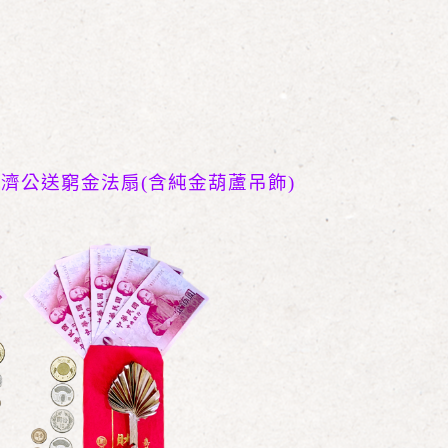
+
濟公送窮金法扇(含純金葫蘆吊飾)