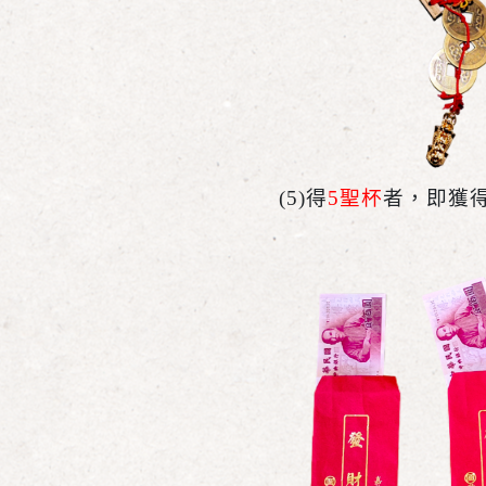
(5)
得
5聖杯
者，即獲得