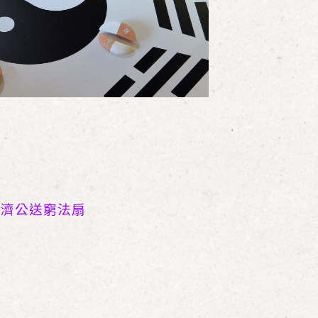
+
濟公送窮法扇