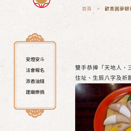
首頁 >
歡喜圓夢銀
安燈安斗
雙手恭捧「天地人、
法會報名
住址、生辰八字及祈
添香油錢
建廟樂捐