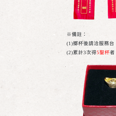
※備註：
(1)
擲杯後請洽服務台
(2)
累計3次得
5聖杯
者