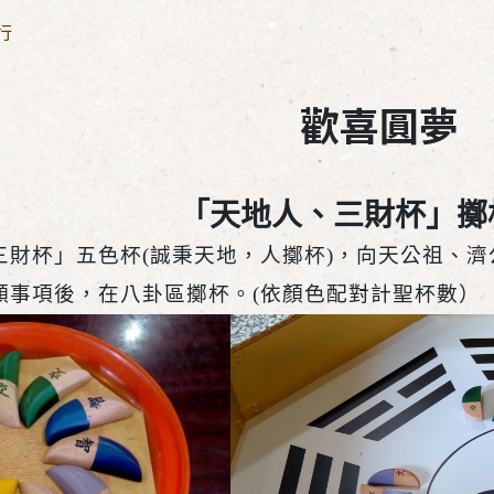
行
歡喜圓夢
「天地人、三財杯」擲
三財杯」五色杯(誠秉天地，人擲杯)，向天公祖、
願事項後，在八卦區擲杯。(依顏色配對計聖杯數）