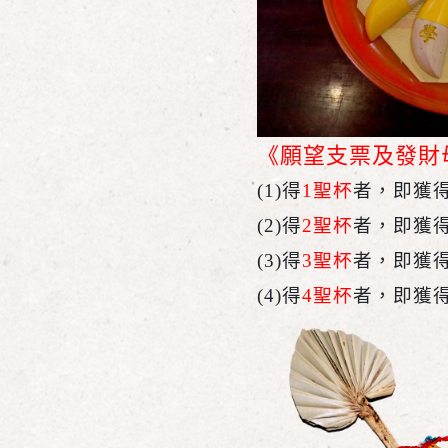
《願望支票及發財
(1)
得
1聖杯
者，即獲得
(2)
得
2聖杯
者，即獲得
(3)
得
3聖杯
者，即獲得
(4)
得
4聖杯
者，即獲得