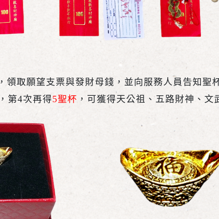
，領取願望支票與發財母錢，並向服務人員告知聖
，第4次再得
5聖杯
，可獲得天公祖、五路財神、文