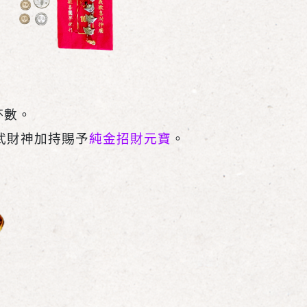
杯數。
武財神加持賜予
純金招財元寶
。