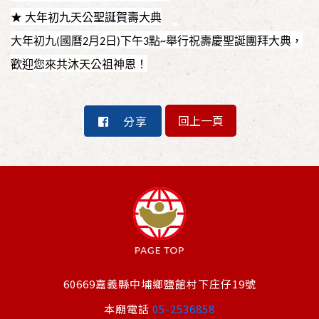
★ 大年初九天公聖誕賀壽大典
大年初九
國曆
月
日
下午
點
舉行祝壽慶聖誕團拜大典，
(
2
2
)
3
~
歡迎您來共沐天公祖神恩！
回上一頁
分享
60669嘉義縣中埔鄉鹽館村下庄仔19號
本廟電話
05-2536858