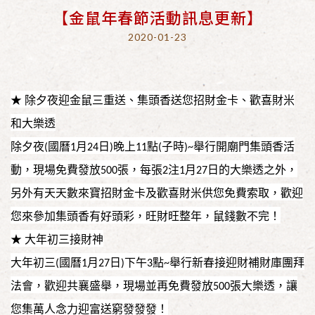
【金鼠年春節活動訊息更新】
2020-01-23
★
、集頭香送您招財金卡、歡喜財米
除夕夜迎金鼠三重送
和大樂透
除夕夜
國曆
月
日
晚上
點
子時
舉行開廟門集頭香活
(
1
24
)
11
(
)~
動，現場免費發放
張，每張
注
月
日的大樂透之外，
500
2
1
27
另外有天天數來寶招財金卡及歡喜財米供您免費索取，歡迎
您來參加集頭香有好頭彩，旺財旺整年，鼠錢數不完！
★ 大年初三接財神
大年初三
國曆
月
日
下午
點
舉行新春接迎財補財庫團拜
(
1
27
)
3
~
法會，歡迎共襄盛舉，現場並再免費發放
張大樂透，讓
500
您集萬人念力迎富送窮發發發！