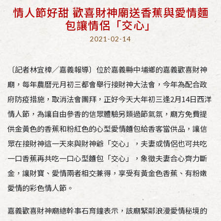
情人節好甜 歡喜財神廟送香蕉與愛情麵
包讓情侶「交心」
2021-02-14
〔記者林宜樟／嘉義報導〕位於嘉義縣中埔鄉的嘉義歡喜財神
廟，每年農曆元月初三都會舉行接財神大法會，今年為配合政
府防疫措施，取消法會團拜，正好今天大年初三逢2月14日西洋
情人節，為讓自由參香的信眾體驗另類過節氣氛，廟方免費提
供金黃色的香蕉和粉紅色的心型愛情麵包給香客當供品，讓信
眾在接財神這一天來與財神爺「交心」，夫妻或情侶也可共吃
一口香蕉再共吃一口心型麵包「交心」，象徵夫妻合心齊力斷
金，讓財寶、愛情兩者相交兼得，享受有黃金色香蕉、有粉嫩
愛情的彩色情人節。
嘉義歡喜財神廟總幹事石育鐘表示，該廟緊鄰浪漫愛情秘境的