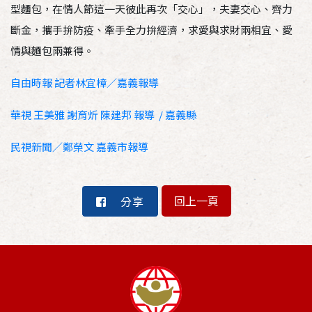
型麵包，在情人節這一天彼此再次「交心」，夫妻交心、齊力
斷金，攜手拚防疫、牽手全力拚經濟，求愛與求財兩相宜、愛
情與麵包兩兼得。
自由時報 記者林宜樟／嘉義報導
華視 王美雅 謝育炘 陳建邦 報導 / 嘉義縣
民視新聞／鄭榮文 嘉義市報導
回上一頁
分享