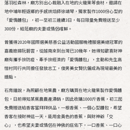
落羽松森林，廟方別出心裁融入在地的火龍果等食材，邀請在
地中埔年輕返鄉的手感烘焙師徐靖琴，獨家製作1000份心型的
「愛情麵包」，初一至初三連續3日，每日限量免費贈送至少
300份，給蒞廟的夫妻或情侶嚐鮮。
曾獲得2020年國際選美慈善公益活動國服晚禮服選美總冠軍的
嘉義媳婦阮碧雲，從越南來到台灣已10幾年，她得知歡喜財神
廟有攜手拚防疫、牽手拚經濟的「愛情麵包」，主動和先生高
愷村同行共同擔任發放志工，俊男美女賢伉儷成為現場最美的
嬌點。
石育鐘說，為照顧在地果農，廟方購買在地火龍果製作愛情麵
包，日前得知某蕉農農產滯銷，因此收購1000斤香蕉，初三起
免費贈送給香客當拜拜供品，一根香蕉、一個心型麵包，希望
香客在接財神這一天，能用金黃色的香蕉，與財神爺「交
心」，也希望夫妻或情侶在神佛的庇佑下，一口香蕉、一口心